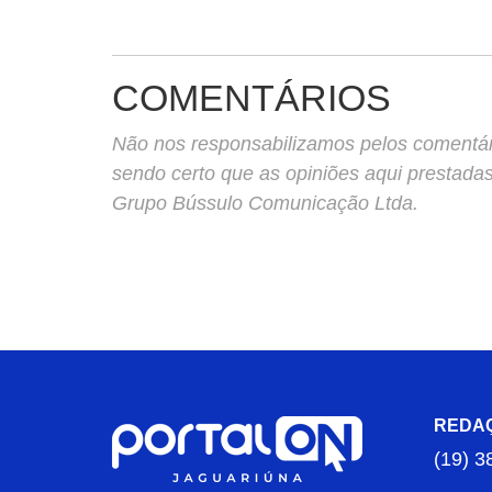
COMENTÁRIOS
Não nos responsabilizamos pelos comentário
sendo certo que as opiniões aqui prestada
Grupo Bússulo Comunicação Ltda.
REDA
(19) 3