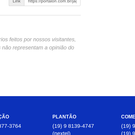
Link
s feitos por nossos visitantes,
s não representam a opinião do
ÇÃO
PLANTÃO
COME
877-3764
(19) 9 8139-4747
(19) 
(nextel)
(19) 