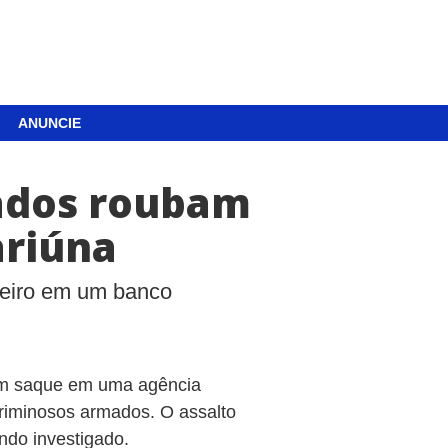
ANUNCIE
ados roubam
ariúna
heiro em um banco
um saque em uma agência
criminosos armados. O assalto
endo investigado.