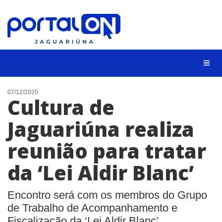
NOTÍCIAS
07/12/2020
Cultura de
LISTA DIGITAL
Jaguariúna realiza
CONTATO
reunião para tratar
ANUNCIE
da ‘Lei Aldir Blanc’
BUSCAR
Encontro será com os membros do Grupo
de Trabalho de Acompanhamento e
Fiscalização da ‘Lei Aldir Blanc’