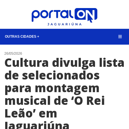
OUTRAS CIDADES +
NOTÍCIAS
26/05/2026
Cultura divulga lista
LISTA DIGITAL
de selecionados
CONTATO
para montagem
ANUNCIE
musical de ‘O Rei
BUSCAR
Leão’ em
Jaguariúna