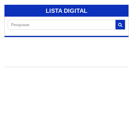
LISTA DIGITAL
Pesquisar
08/08/2026
Semana Mundial da
Amamentação
reforça importância
do aleitamento