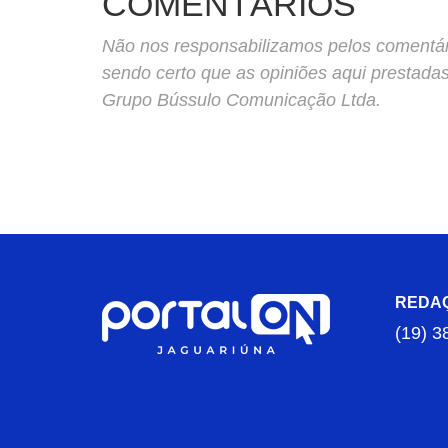
COMENTÁRIOS
Não nos responsabilizamos pelos comentário
sendo certo que as opiniões aqui prestada
Grupo Bússulo Comunicação Ltda.
REDA
(19) 3