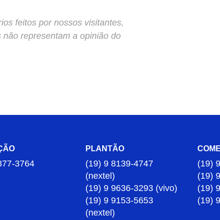
s feitos por nossos visitantes,
s não representam a opinião do
ÇÃO
PLANTÃO
COME
877-3764
(19) 9 8139-4747
(19) 
(nextel)
(19) 
(19) 9 9636-3293 (vivo)
(19) 
(19) 9 9153-5653
(19) 
(nextel)