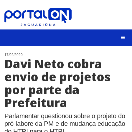
NOTÍCIAS
17/02/2020
Davi Neto cobra
LISTA DIGITAL
envio de projetos
CONTATO
por parte da
ANUNCIE
Prefeitura
BUSCAR
Parlamentar questionou sobre o projeto do
pró-labore da PM e de mudança educação
do HTPI para o HTPL