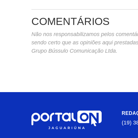
COMENTÁRIOS
Não nos responsabilizamos pelos comentário
sendo certo que as opiniões aqui prestada
Grupo Bússulo Comunicação Ltda.
REDA
(19) 3