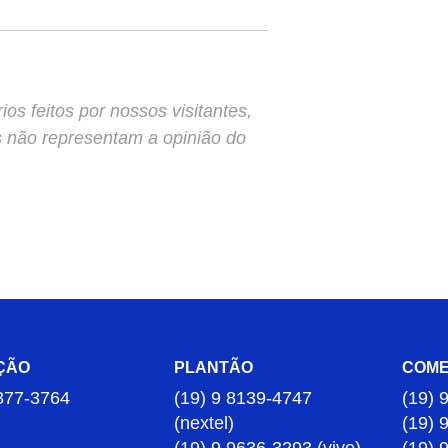
s feitos por nossos visitantes,
s não representam a opinião do
ÇÃO
PLANTÃO
COME
877-3764
(19) 9 8139-4747
(19) 
(nextel)
(19) 