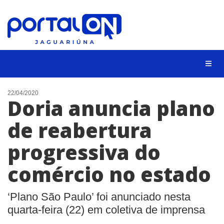
NOTÍCIAS
22/04/2020
Doria anuncia plano
LISTA DIGITAL
de reabertura
CONTATO
progressiva do
ANUNCIE
comércio no estado
BUSCAR
‘Plano São Paulo’ foi anunciado nesta
quarta-feira (22) em coletiva de imprensa