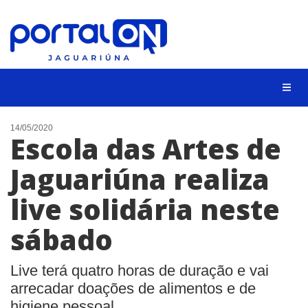
NOTÍCIAS
14/05/2020
Escola das Artes de
LISTA DIGITAL
Jaguariúna realiza
CONTATO
live solidária neste
ANUNCIE
sábado
BUSCAR
Live terá quatro horas de duração e vai
arrecadar doações de alimentos e de
higiene pessoal