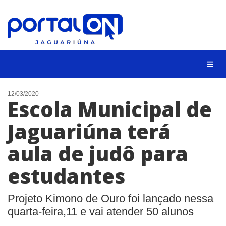
NOTÍCIAS
12/03/2020
Escola Municipal de
LISTA DIGITAL
Jaguariúna terá
CONTATO
aula de judô para
ANUNCIE
estudantes
BUSCAR
Projeto Kimono de Ouro foi lançado nessa
quarta-feira,11 e vai atender 50 alunos