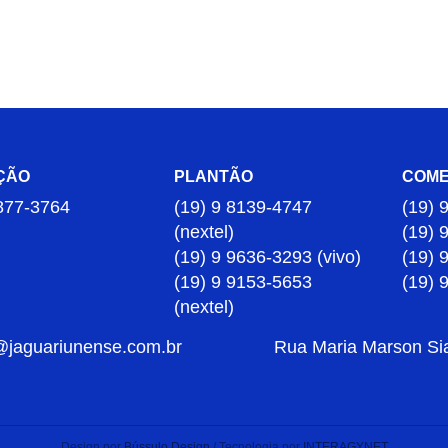
ÇÃO
PLANTÃO
COME
877-3764
(19) 9 8139-4747
(19) 
(nextel)
(19) 
(19) 9 9636-3293 (vivo)
(19) 
(19) 9 9153-5653
(19) 
(nextel)
@jaguariunense.com.br
Rua Maria Marson Sia,
Design por
Bússulo Design
/ Tecnologia por
INTERAGYNET