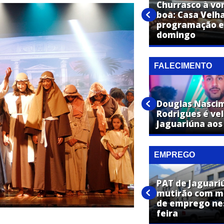
É nesta sexta! Farmácia Super
Churrasco à vo
Popular inaugura em
boa: Casa Velh
Jaguariúna com festa, brindes
programação es
e ofertas imperdíveis
domingo
FALECIMENTO
José Maria Toledo de Moraes
Douglas Nasci
é velado em Jaguariúna aos 87
Rodrigues é ve
anos
Jaguariúna aos
EMPREGO
PAT de Jaguar
PAT de Jaguariúna promove
mutirão com ma
dois mutirões de emprego
de emprego ne
nesta semana
feira