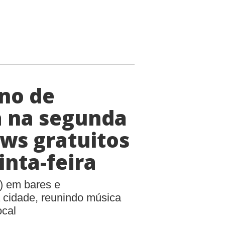
rno de
a na segunda
ws gratuitos
inta-feira
) em bares e
 cidade, reunindo música
ocal