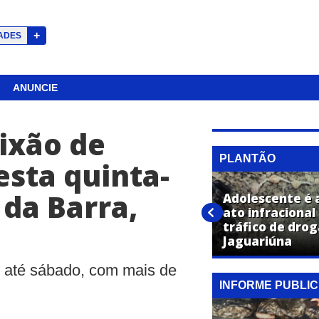
+
ADES
ANUNCIE
ixão de
PLANTÃO
esta quinta-
 da Barra,
“Passou mal e caiu no rio”,
Adolescente é 
relata declarante sobre
ato infracional
homem que morreu afogado
tráfico de dro
no Rio Atibaia, em Jaguariúna
Jaguariúna
 até sábado, com mais de
INFORME PUBLIC