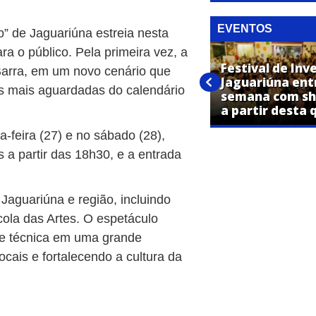
EVENTOS
o” de Jaguariúna estreia nesta
ra o público. Pela primeira vez, a
Festival de Inverno “Por Todos
Festival de Inv
arra, em um novo cenário que
os Cantos da Cidade” começa
Jaguariúna ent
is mais aguardadas do calendário
nesta quinta-feira em
semana com sh
Jaguariúna
a partir desta 
feira (27) e no sábado (28),
 a partir das 18h30, e a entrada
Jaguariúna e região, incluindo
ola das Artes. O espetáculo
ipe técnica em uma grande
ocais e fortalecendo a cultura da