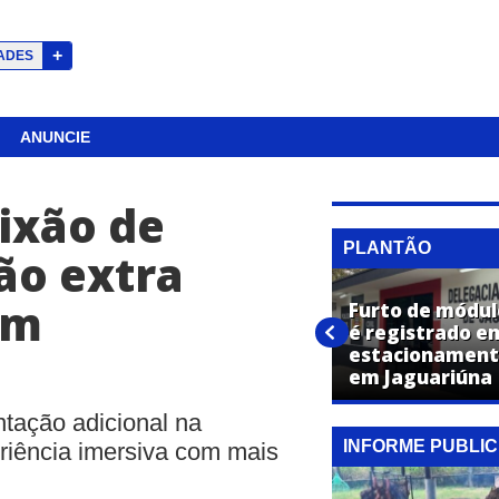
+
ADES
ANUNCIE
ixão de
PLANTÃO
são extra
em
Furto de módul
Caminhonete é furtada
é registrado e
durante evento em
estacionament
Jaguariúna
em Jaguariúna
tação adicional na
INFORME PUBLIC
riência imersiva com mais