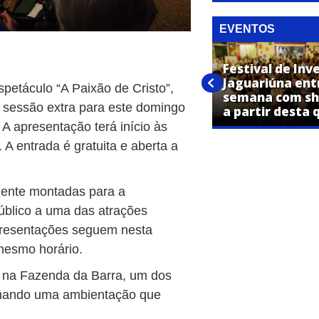
EVENTOS
Festival de Inverno “Por Todos
Festival de Inv
os Cantos da Cidade” começa
Jaguariúna ent
petáculo “A Paixão de Cristo”,
nesta quinta-feira em
semana com sh
ma sessão extra para este domingo
Jaguariúna
a partir desta 
A apresentação terá início às
A entrada é gratuita e aberta a
mente montadas para a
úblico a uma das atrações
apresentações seguem nesta
 mesmo horário.
do na Fazenda da Barra, um dos
ionando uma ambientação que