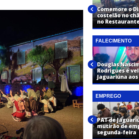
Vestibular de Medicina da
UniFAJ abre inscrições para
Comemore o Dia
nova turma com início em
costelão no ch
2027
no Restaurante
FALECIMENTO
José Maria Toledo de Moraes
Douglas Nasci
é velado em Jaguariúna aos 87
Rodrigues é ve
anos
Jaguariúna aos
EMPREGO
PAT de Jaguariúna promove
mutirões de emprego com
PAT de Jaguari
vagas em diversas áreas
mutirão de em
nesta semana
segunda-feira