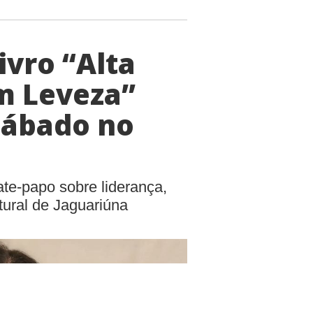
vro “Alta
m Leveza”
sábado no
ate-papo sobre liderança,
tural de Jaguariúna