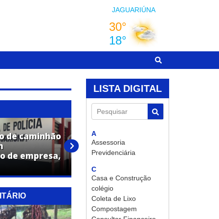
JAGUARIÚNA
LISTA DIGITAL
Pesquisar
A
o de caminhão
Adolescente é apreendido por
Assessoria
m
ato infracional análogo ao
Previdenciária
o de empresa,
tráfico de drogas em
Jaguariúna
C
Casa e Construção
colégio
ITÁRIO
Coleta de Lixo
Compostagem