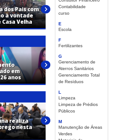
Consultor Financeiro
Churrasco à vontade e música
Contabilidade
 dos Pais com
boa: Casa Velha prepara
curso
ão à vontade
programação especial para
 Casa Velha
domingo
E
Escola
F
Fertilizantes
G
Gerenciamento de
mento
Terezinha Aparecida Pinheiro
Aterros Sanitários
lado em
Anastácio morre aos 74 anos
Gerenciamento Total
 26 anos
em Jaguariúna
de Resíduos
L
Limpeza
Limpeza de Prédios
Públicos
PAT de Jaguariúna promove
úna realiza
mutirão com mais de 50 vagas
M
prego nesta
de emprego nesta quarta-
Manutenção de Áreas
feira
Verdes