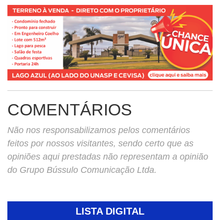
COMENTÁRIOS
Não nos responsabilizamos pelos comentários
feitos por nossos visitantes, sendo certo que as
opiniões aqui prestadas não representam a opinião
do Grupo Bússulo Comunicação Ltda.
LISTA DIGITAL