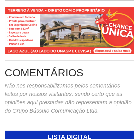
COMENTÁRIOS
Não nos responsabilizamos pelos comentários
feitos por nossos visitantes, sendo certo que as
opiniões aqui prestadas não representam a opinião
do Grupo Bússulo Comunicação Ltda.
LISTA DIGITAL