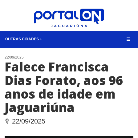
OUTRAS CIDADES +
NOTÍCIAS
22/09/2025
Falece Francisca
LISTA DIGITAL
Dias Forato, aos 96
CONTATO
anos de idade em
ANUNCIE
Jaguariúna
BUSCAR
✞ 22/09/2025