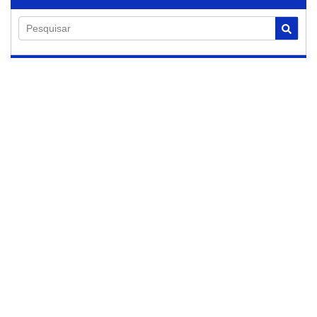
Pesquisar
07/08/2026
PAT de Jaguariúna
realiza mutirão de
emprego nesta
segunda-feira
Seleção para vagas de auxiliar de
produção será realizada pela empresa