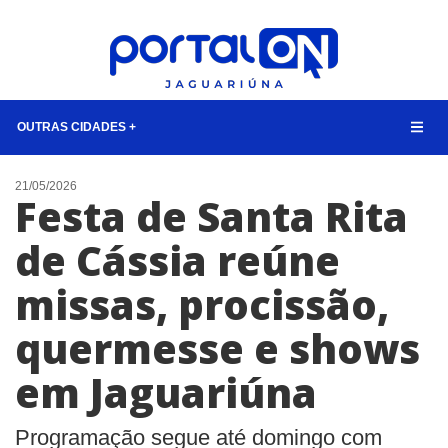
OUTRAS CIDADES +
NOTÍCIAS
21/05/2026
Festa de Santa Rita
LISTA DIGITAL
de Cássia reúne
CONTATO
missas, procissão,
ANUNCIE
quermesse e shows
BUSCAR
em Jaguariúna
Programação segue até domingo com