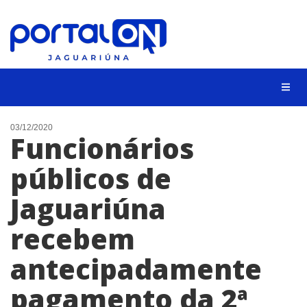
NOTÍCIAS
03/12/2020
Funcionários
LISTA DIGITAL
públicos de
CONTATO
Jaguariúna
ANUNCIE
recebem
BUSCAR
antecipadamente
pagamento da 2ª