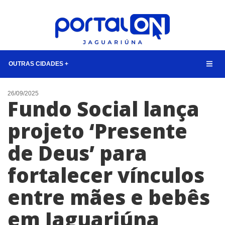
OUTRAS CIDADES +
NOTÍCIAS
26/09/2025
Fundo Social lança
LISTA DIGITAL
projeto ‘Presente
CONTATO
de Deus’ para
ANUNCIE
fortalecer vínculos
BUSCAR
entre mães e bebês
em Jaguariúna