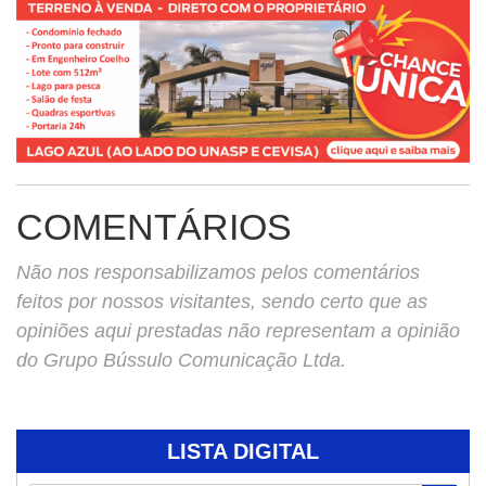
COMENTÁRIOS
Não nos responsabilizamos pelos comentários
feitos por nossos visitantes, sendo certo que as
opiniões aqui prestadas não representam a opinião
do Grupo Bússulo Comunicação Ltda.
LISTA DIGITAL