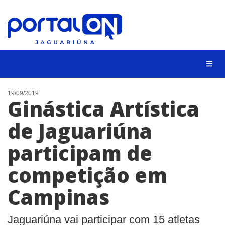
NOTÍCIAS
19/09/2019
Ginástica Artística
LISTA DIGITAL
de Jaguariúna
CONTATO
participam de
ANUNCIE
competição em
BUSCAR
Campinas
Jaguariúna vai participar com 15 atletas