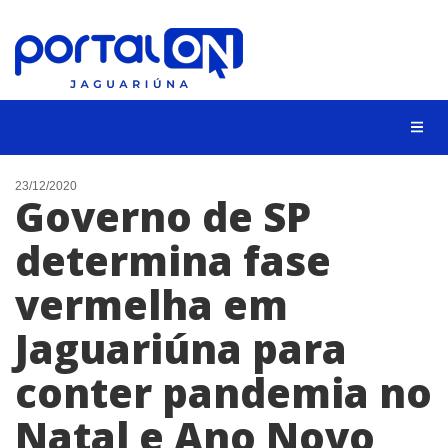
NOTÍCIAS
23/12/2020
Governo de SP
LISTA DIGITAL
determina fase
CONTATO
vermelha em
ANUNCIE
Jaguariúna para
BUSCAR
conter pandemia no
Natal e Ano Novo