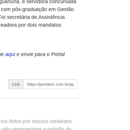
guariúna, é servidora concursada
ial com pós-graduação em Gestão
oi secretária de Assistência
readora por dois mandatos
ue
aqui
e envie para o Portal
Link
s feitos por nossos visitantes,
s não representam a opinião do