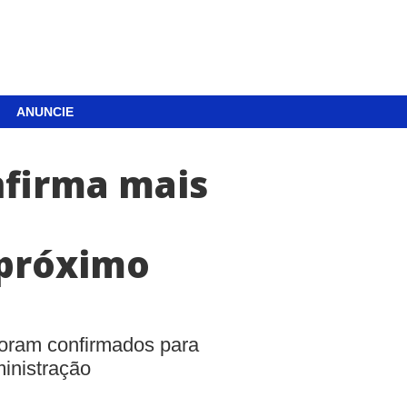
ANUNCIE
nfirma mais
 próximo
 foram confirmados para
inistração