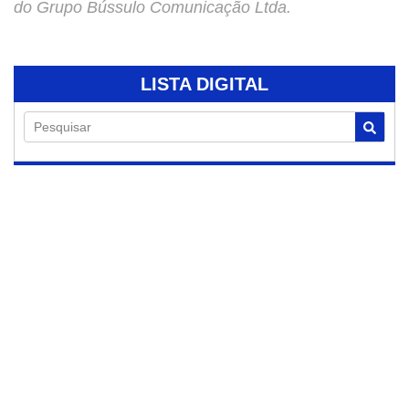
do Grupo Bússulo Comunicação Ltda.
LISTA DIGITAL
Pesquisar
05/08/2026
Feira Noturna de
Jaguariúna
acontece hoje no