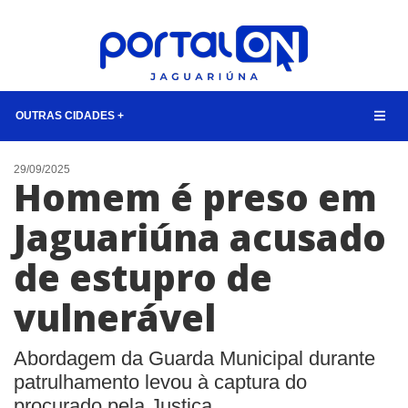
OUTRAS CIDADES +
NOTÍCIAS
29/09/2025
Homem é preso em
LISTA DIGITAL
Jaguariúna acusado
CONTATO
de estupro de
ANUNCIE
vulnerável
BUSCAR
Abordagem da Guarda Municipal durante
patrulhamento levou à captura do
procurado pela Justiça