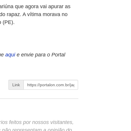
ariúna que agora vai apurar as
do rapaz. A vítima morava no
o (PE).
ue
aqui
e envie para o Portal
Link
s feitos por nossos visitantes,
s não representam a opinião do