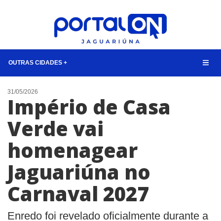
OUTRAS CIDADES +
NOTÍCIAS
31/05/2026
Império de Casa
LISTA DIGITAL
Verde vai
CONTATO
homenagear
ANUNCIE
Jaguariúna no
BUSCAR
Carnaval 2027
Enredo foi revelado oficialmente durante a