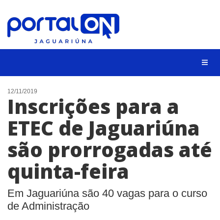
NOTÍCIAS
12/11/2019
Inscrições para a
LISTA DIGITAL
ETEC de Jaguariúna
CONTATO
são prorrogadas até
ANUNCIE
quinta-feira
BUSCAR
Em Jaguariúna são 40 vagas para o curso
de Administração