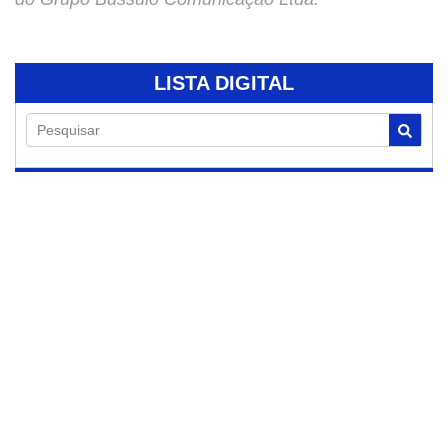
LISTA DIGITAL
Pesquisar
05/08/2026
Homem denuncia
suposto golpe após
pagar quase R$ 29