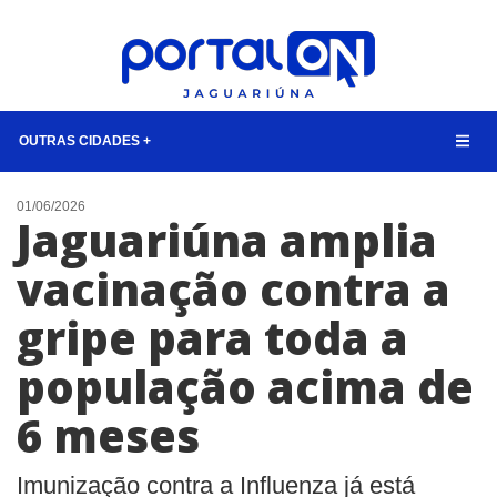
OUTRAS CIDADES +
NOTÍCIAS
01/06/2026
Jaguariúna amplia
LISTA DIGITAL
vacinação contra a
CONTATO
gripe para toda a
ANUNCIE
população acima de
BUSCAR
6 meses
Imunização contra a Influenza já está