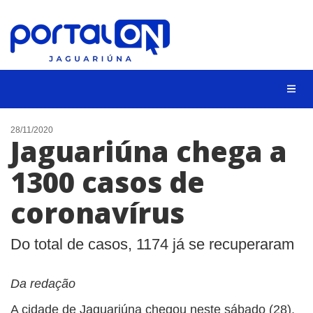
NOTÍCIAS
28/11/2020
Jaguariúna chega a
LISTA DIGITAL
1300 casos de
CONTATO
coronavírus
ANUNCIE
BUSCAR
Do total de casos, 1174 já se recuperaram
Da redação
A cidade de Jaguariúna chegou neste sábado (28),