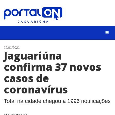
NOTÍCIAS
12/01/2021
Jaguariúna
LISTA DIGITAL
confirma 37 novos
CONTATO
casos de
ANUNCIE
coronavírus
BUSCAR
Total na cidade chegou a 1996 notificações