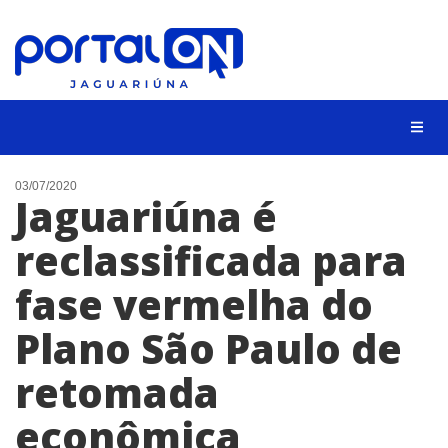
NOTÍCIAS
03/07/2020
Jaguariúna é
LISTA DIGITAL
reclassificada para
CONTATO
fase vermelha do
ANUNCIE
Plano São Paulo de
BUSCAR
retomada
econômica