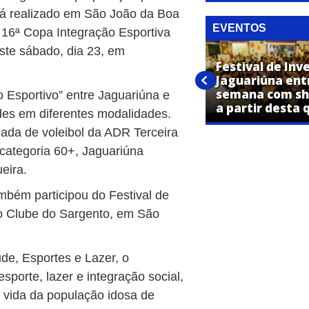
rá realizado em São João da Boa
EVENTOS
a 16ª Copa Integração Esportiva
ste sábado, dia 23, em
Festival de Inverno “Por Todos
Festival de Inv
os Cantos da Cidade” começa
Jaguariúna ent
nesta quinta-feira em
semana com sh
o Esportivo” entre Jaguariúna e
Jaguariúna
a partir desta 
ades em diferentes modalidades.
da de voleibol da ADR Terceira
 categoria 60+, Jaguariúna
eira.
mbém participou do Festival de
no Clube do Sargento, em São
de, Esportes e Lazer, o
orte, lazer e integração social,
e vida da população idosa de