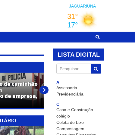
JAGUARIÚNA
LISTA DIGITAL
Pesquisar
A
o de caminhão
Adolescente é apreendido por
Assessoria
m
ato infracional análogo ao
Previdenciária
o de empresa,
tráfico de drogas em
Jaguariúna
C
Casa e Construção
colégio
ITÁRIO
Coleta de Lixo
Compostagem