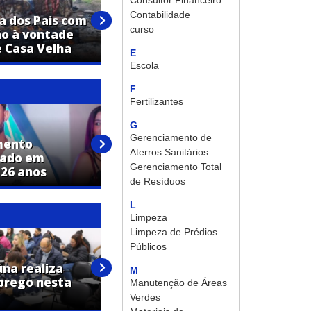
Consultor Financeiro
Churrasco à vontade e música
Contabilidade
 dos Pais com
boa: Casa Velha prepara
curso
ão à vontade
programação especial para
 Casa Velha
domingo
E
Escola
F
Fertilizantes
G
Gerenciamento de
mento
Terezinha Aparecida Pinheiro
Aterros Sanitários
lado em
Anastácio morre aos 74 anos
Gerenciamento Total
 26 anos
em Jaguariúna
de Resíduos
L
Limpeza
Limpeza de Prédios
Públicos
PAT de Jaguariúna promove
úna realiza
mutirão com mais de 50 vagas
M
prego nesta
de emprego nesta quarta-
Manutenção de Áreas
feira
Verdes