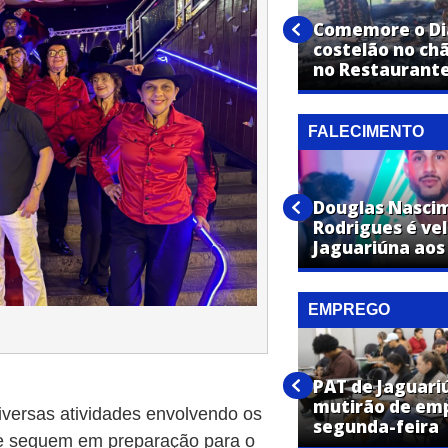
Vestibular de Medicina da
UniFAJ abre inscrições para
Comemore o Dia
nova turma com início em
costelão no ch
2027
no Restaurante
FALECIMENTO
José Maria Toledo de Moraes
Douglas Nasci
é velado em Jaguariúna aos 87
Rodrigues é ve
anos
Jaguariúna aos
EMPREGO
PAT de Jaguariúna promove
mutirões de emprego com
PAT de Jaguari
vagas em diversas áreas
mutirão de em
iversas atividades envolvendo os
nesta semana
segunda-feira
ue seguem em preparação para o