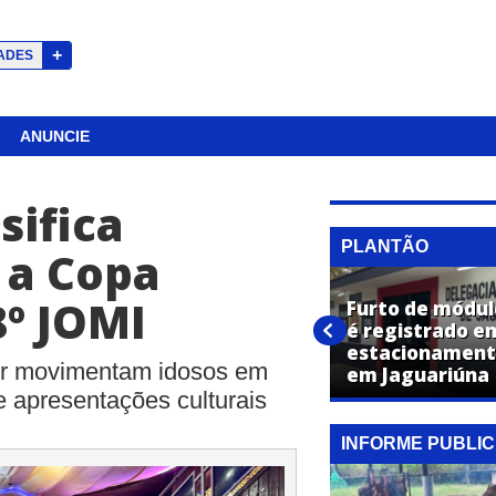
+
ADES
ANUNCIE
sifica
PLANTÃO
 a Copa
8º JOMI
Furto de módul
Caminhonete é furtada
é registrado e
durante evento em
estacionament
or movimentam idosos em
Jaguariúna
em Jaguariúna
e apresentações culturais
INFORME PUBLIC