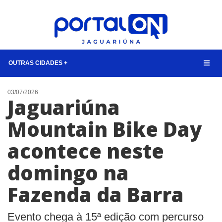
OUTRAS CIDADES +
NOTÍCIAS
03/07/2026
Jaguariúna
LISTA DIGITAL
Mountain Bike Day
CONTATO
acontece neste
ANUNCIE
domingo na
BUSCAR
Fazenda da Barra
Evento chega à 15ª edição com percurso