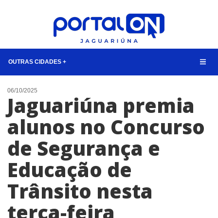
OUTRAS CIDADES +
NOTÍCIAS
06/10/2025
Jaguariúna premia
LISTA DIGITAL
alunos no Concurso
CONTATO
de Segurança e
ANUNCIE
Educação de
BUSCAR
Trânsito nesta
terça-feira