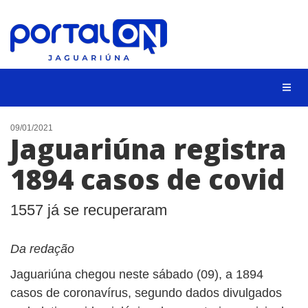
NOTÍCIAS
09/01/2021
Jaguariúna registra
LISTA DIGITAL
1894 casos de covid
CONTATO
ANUNCIE
1557 já se recuperaram
BUSCAR
Da redação
Jaguariúna chegou neste sábado (09), a 1894
casos de coronavírus, segundo dados divulgados