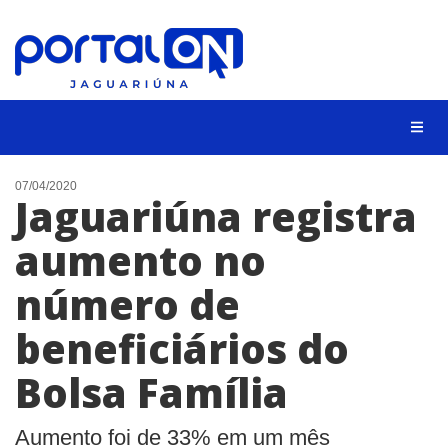
NOTÍCIAS
07/04/2020
Jaguariúna registra
LISTA DIGITAL
aumento no
CONTATO
número de
ANUNCIE
beneficiários do
BUSCAR
Bolsa Família
Aumento foi de 33% em um mês