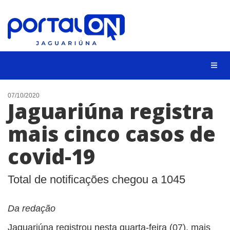
NOTÍCIAS
07/10/2020
Jaguariúna registra
LISTA DIGITAL
mais cinco casos de
CONTATO
covid-19
ANUNCIE
BUSCAR
Total de notificações chegou a 1045
Da redação
Jaguariúna registrou nesta quarta-feira (07), mais