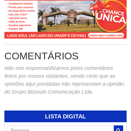
COMENTÁRIOS
Não nos responsabilizamos pelos comentários
feitos por nossos visitantes, sendo certo que as
opiniões aqui prestadas não representam a opinião
do Grupo Bússulo Comunicação Ltda.
LISTA DIGITAL
Pesquisar