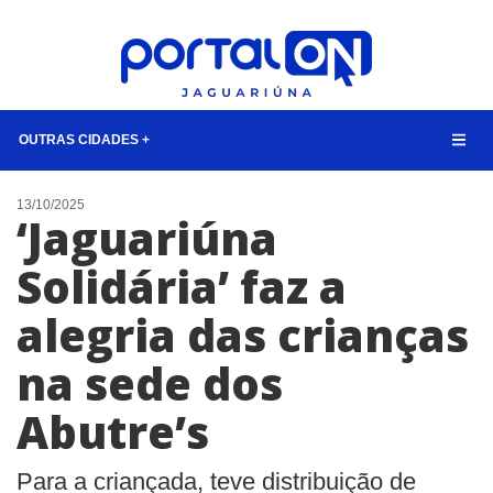
OUTRAS CIDADES +
NOTÍCIAS
13/10/2025
‘Jaguariúna
LISTA DIGITAL
Solidária’ faz a
CONTATO
alegria das crianças
ANUNCIE
na sede dos
BUSCAR
Abutre’s
Para a criançada, teve distribuição de