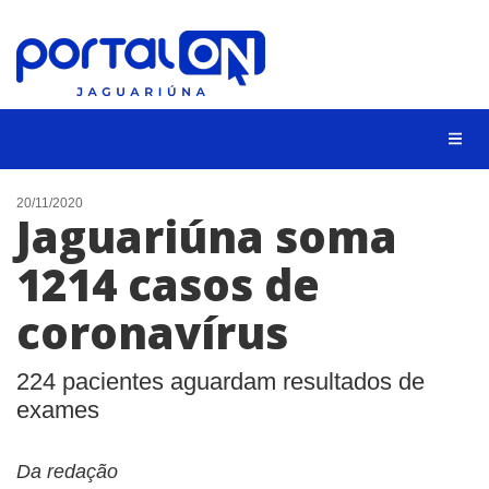
NOTÍCIAS
20/11/2020
Jaguariúna soma
LISTA DIGITAL
1214 casos de
CONTATO
coronavírus
ANUNCIE
BUSCAR
224 pacientes aguardam resultados de
exames
Da redação