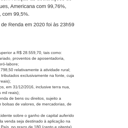
gues, Americana com 99,76%,
, com 99,5%.
o de Renda em 2020 foi às 23h59
uperior a R$ 28.559,70, tais como:
ariado, proventos de aposentadoria,
pró-labore;
798,50 relativamente à atividade rural;
 tributados exclusivamente na fonte, cuja
eais);
os, em 31/12/2016, inclusive terra nua,
mil reais);
da de bens ou direitos, sujeito a
m bolsas de valores, de mercadorias, de
idente sobre o ganho de capital auferido
da venda seja destinado à aplicação na
 País, no prazo de 180 (cento e oitenta)