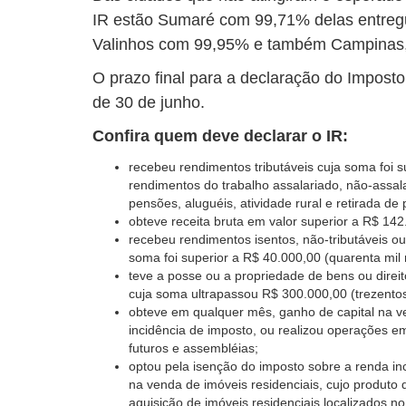
IR estão Sumaré com 99,71% delas entre
Valinhos com 99,95% e também Campinas
O prazo final para a declaração do Impost
de 30 de junho.
Confira quem deve declarar o IR:
recebeu rendimentos tributáveis cuja soma foi s
rendimentos do trabalho assalariado, não-assal
pensões, aluguéis, atividade rural e retirada de 
obteve receita bruta em valor superior a R$ 142.
recebeu rendimentos isentos, não-tributáveis ou
soma foi superior a R$ 40.000,00 (quarenta mil r
teve a posse ou a propriedade de bens ou direit
cuja soma ultrapassou R$ 300.000,00 (trezentos 
obteve em qualquer mês, ganho de capital na ven
incidência de imposto, ou realizou operações e
futuros e assembléias;
optou pela isenção do imposto sobre a renda inc
na venda de imóveis residenciais, cujo produto 
aquisição de imóveis residenciais localizados no