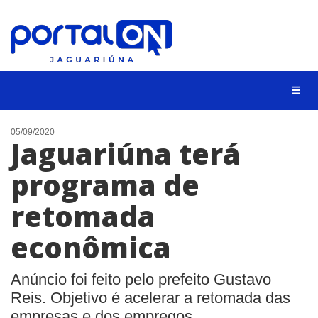
NOTÍCIAS
05/09/2020
Jaguariúna terá
LISTA DIGITAL
programa de
CONTATO
retomada
ANUNCIE
econômica
BUSCAR
Anúncio foi feito pelo prefeito Gustavo
Reis. Objetivo é acelerar a retomada das
empresas e dos empregos