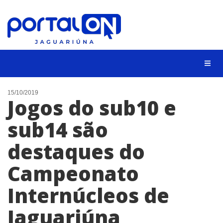
NOTÍCIAS
15/10/2019
Jogos do sub10 e
LISTA DIGITAL
sub14 são
CONTATO
destaques do
ANUNCIE
Campeonato
BUSCAR
Internúcleos de
Jaguariúna