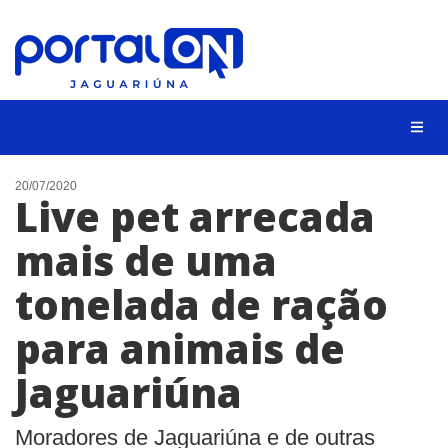
NOTÍCIAS
20/07/2020
Live pet arrecada
LISTA DIGITAL
mais de uma
CONTATO
tonelada de ração
ANUNCIE
para animais de
BUSCAR
Jaguariúna
Moradores de Jaguariúna e de outras