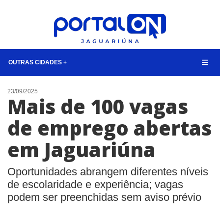
OUTRAS CIDADES +
NOTÍCIAS
23/09/2025
Mais de 100 vagas
LISTA DIGITAL
de emprego abertas
CONTATO
em Jaguariúna
ANUNCIE
BUSCAR
Oportunidades abrangem diferentes níveis
de escolaridade e experiência; vagas
podem ser preenchidas sem aviso prévio