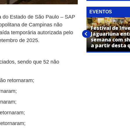
EVENTOS
ia do Estado de São Paulo – SAP
opolitana de Campinas não
Festival de Inverno “Por Todos
Festival de Inv
aída temporária autorizada pelo
os Cantos da Cidade” começa
Jaguariúna ent
nesta quinta-feira em
semana com sh
setembro de 2025.
Jaguariúna
a partir desta 
iciados, sendo que 52 não
não retornaram;
ornaram;
ornaram;
retornaram;
retornaram;