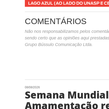
COMENTÁRIOS
Não nos responsabilizamos pelos comentário
sendo certo que as opiniões aqui prestada
Grupo Bússulo Comunicação Ltda.
08/08/2026
Semana Mundial
Amamentação re