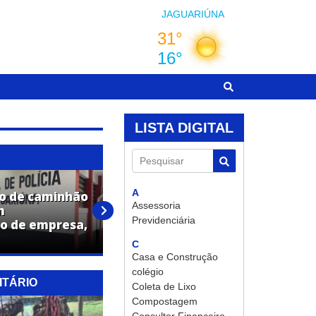
JAGUARIÚNA
LISTA DIGITAL
Pesquisar
A
o de caminhão
Adolescente é apreendido por
Assessoria
m
ato infracional análogo ao
Previdenciária
o de empresa,
tráfico de drogas em
Jaguariúna
C
Casa e Construção
colégio
ITÁRIO
Coleta de Lixo
Compostagem