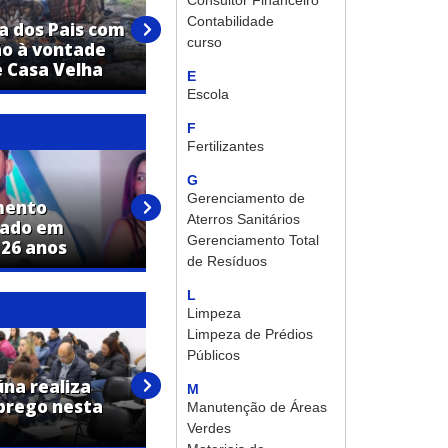
Consultor Financeiro
Churrasco à vontade e música
Contabilidade
 dos Pais com
boa: Casa Velha prepara
curso
ão à vontade
programação especial para
 Casa Velha
domingo
E
Escola
F
Fertilizantes
G
Gerenciamento de
mento
Terezinha Aparecida Pinheiro
Aterros Sanitários
lado em
Anastácio morre aos 74 anos
Gerenciamento Total
 26 anos
em Jaguariúna
de Resíduos
L
Limpeza
Limpeza de Prédios
Públicos
PAT de Jaguariúna promove
úna realiza
mutirão com mais de 50 vagas
M
prego nesta
de emprego nesta quarta-
Manutenção de Áreas
feira
Verdes