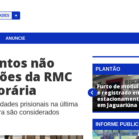
+
ADES
ANUNCIE
entos não
PLANTÃO
sões da RMC
orária
Furto de módul
Caminhonete é furtada
é registrado e
durante evento em
estacionament
dades prisionais na última
Jaguariúna
em Jaguariúna
ra são considerados
INFORME PUBLIC