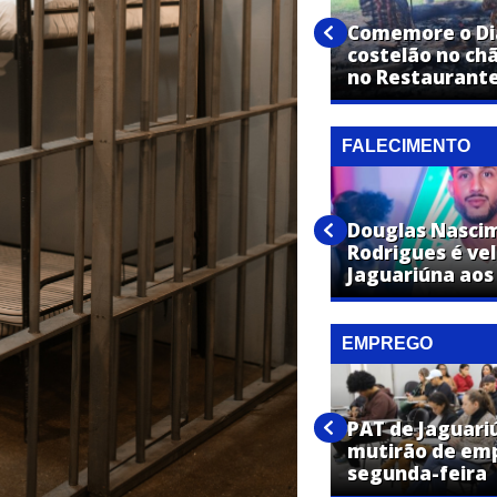
Vestibular de Medicina da
UniFAJ abre inscrições para
Comemore o Dia
nova turma com início em
costelão no ch
2027
no Restaurante
FALECIMENTO
José Maria Toledo de Moraes
Douglas Nasci
é velado em Jaguariúna aos 87
Rodrigues é ve
anos
Jaguariúna aos
EMPREGO
PAT de Jaguariúna promove
mutirões de emprego com
PAT de Jaguari
vagas em diversas áreas
mutirão de em
nesta semana
segunda-feira