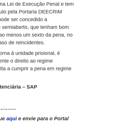
o na Lei de Execução Penal e tem
aulo pela Portaria DEECRIM
pode ser concedido a
 semiaberto, que tenham bom
ao menos um sexto da pena, no
aso de reincidentes.
rna à unidade prisional, é
nte o direito ao regime
lta a cumprir a pena em regime
tenciária – SAP
……….
que
aqui
e envie para o Portal