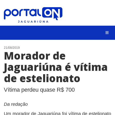
NOTÍCIAS
21/08/2019
Morador de
LISTA DIGITAL
Jaguariúna é vítima
CONTATO
de estelionato
ANUNCIE
BUSCAR
Vítima perdeu quase R$ 700
Da redação
Um morador de Jaguariúna foi vítima de estelionato