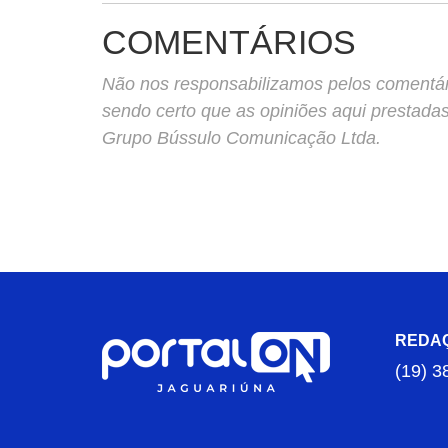
COMENTÁRIOS
Não nos responsabilizamos pelos comentário
sendo certo que as opiniões aqui prestada
Grupo Bússulo Comunicação Ltda.
REDA
(19) 3