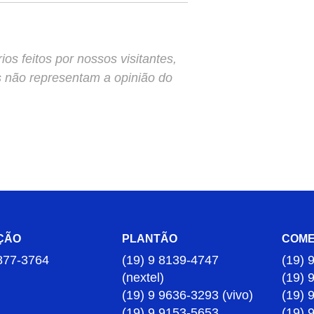
s feitos por nossos visitantes,
s não representam a opinião do
ÇÃO
PLANTÃO
COME
877-3764
(19) 9 8139-4747
(19) 
(nextel)
(19) 
(19) 9 9636-3293 (vivo)
(19) 
(19) 9 9153-5653
(19) 