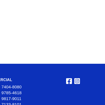
RCIAL
9 7404-8080
9 9785-4618
9 9817-9011
9 7133-8101