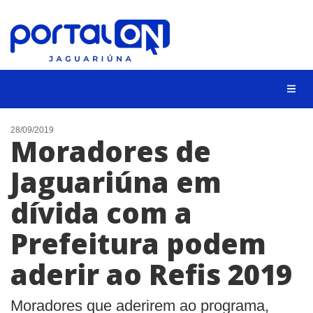
NOTÍCIAS
28/09/2019
Moradores de
LISTA DIGITAL
Jaguariúna em
CONTATO
dívida com a
ANUNCIE
Prefeitura podem
BUSCAR
aderir ao Refis 2019
Moradores que aderirem ao programa,