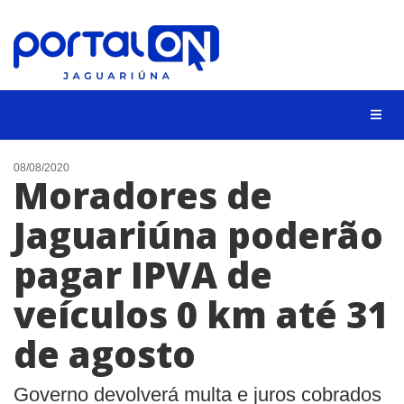
NOTÍCIAS
08/08/2020
Moradores de
LISTA DIGITAL
Jaguariúna poderão
CONTATO
pagar IPVA de
ANUNCIE
veículos 0 km até 31
BUSCAR
de agosto
Governo devolverá multa e juros cobrados