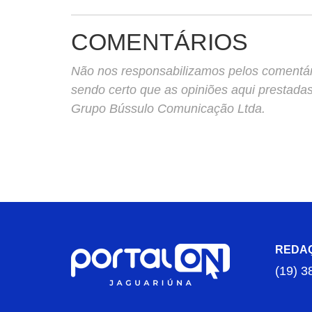
COMENTÁRIOS
Não nos responsabilizamos pelos comentário
sendo certo que as opiniões aqui prestada
Grupo Bússulo Comunicação Ltda.
REDA
(19) 3