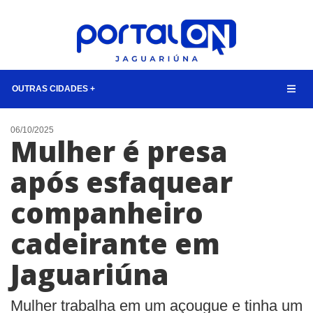
OUTRAS CIDADES +
NOTÍCIAS
06/10/2025
Mulher é presa
LISTA DIGITAL
após esfaquear
CONTATO
companheiro
ANUNCIE
cadeirante em
BUSCAR
Jaguariúna
Mulher trabalha em um açougue e tinha um