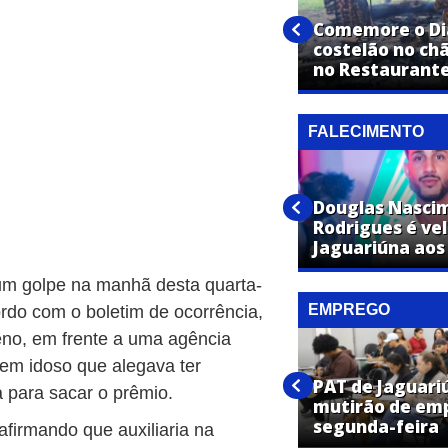
Vestibular de Medicina da
UniFAJ abre inscrições para
Comemore o Dia
nova turma com início em
costelão no ch
2027
no Restaurante
FALECIMENTO
José Maria Toledo de Moraes
Douglas Nasci
é velado em Jaguariúna aos 87
Rodrigues é ve
anos
Jaguariúna aos
um golpe na manhã desta quarta-
EMPREGO
ordo com o boletim de ocorrência,
no, em frente a uma agência
PAT de Jaguariúna promove
em idoso que alegava ter
mutirões de emprego com
PAT de Jaguari
 para sacar o prêmio.
vagas em diversas áreas
mutirão de em
nesta semana
segunda-feira
firmando que auxiliaria na