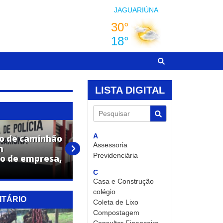
JAGUARIÚNA
LISTA DIGITAL
Pesquisar
A
o de caminhão
Adolescente é apreendido por
Assessoria
m
ato infracional análogo ao
Previdenciária
o de empresa,
tráfico de drogas em
Jaguariúna
C
Casa e Construção
colégio
ITÁRIO
Coleta de Lixo
Compostagem