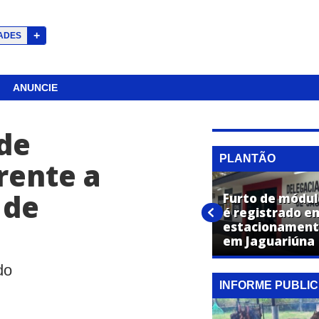
+
ADES
ANUNCIE
de
PLANTÃO
rente a
 de
Furto de módul
Caminhonete é furtada
é registrado e
durante evento em
estacionament
Jaguariúna
em Jaguariúna
do
INFORME PUBLIC