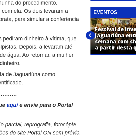
temunha do procedimento,
o com ela. Os dois levaram a
EVENTOS
rata, para simular a conferência
Festival de Inverno “Por Todos
Festival de Inv
os Cantos da Cidade” começa
Jaguariúna ent
os pediram dinheiro à vítima, que
nesta quinta-feira em
semana com sh
pistas. Depois, a levaram até
Jaguariúna
a partir desta 
e água. Ao retornar, a mulher
inheiro.
ícia de Jaguariúna como
ntificado.
……….
que
aqui
e envie para o Portal
 parcial, reprografia, fotocópia
ões do site Portal ON sem prévia