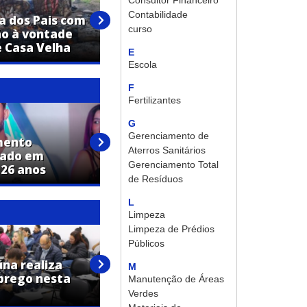
Consultor Financeiro
Churrasco à vontade e música
Contabilidade
 dos Pais com
boa: Casa Velha prepara
curso
ão à vontade
programação especial para
 Casa Velha
domingo
E
Escola
F
Fertilizantes
G
Gerenciamento de
mento
Terezinha Aparecida Pinheiro
Aterros Sanitários
lado em
Anastácio morre aos 74 anos
Gerenciamento Total
 26 anos
em Jaguariúna
de Resíduos
L
Limpeza
Limpeza de Prédios
Públicos
PAT de Jaguariúna promove
úna realiza
mutirão com mais de 50 vagas
M
prego nesta
de emprego nesta quarta-
Manutenção de Áreas
feira
Verdes