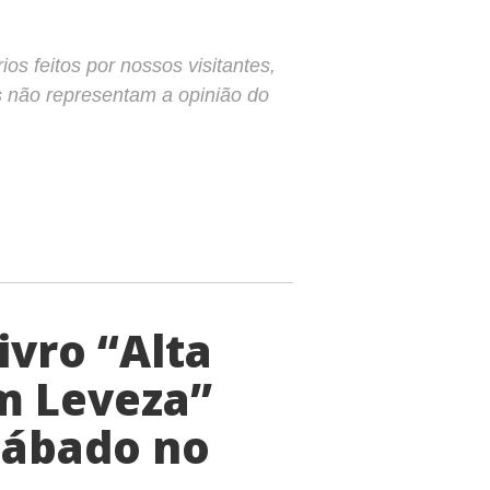
s feitos por nossos visitantes,
s não representam a opinião do
vro “Alta
m Leveza”
sábado no